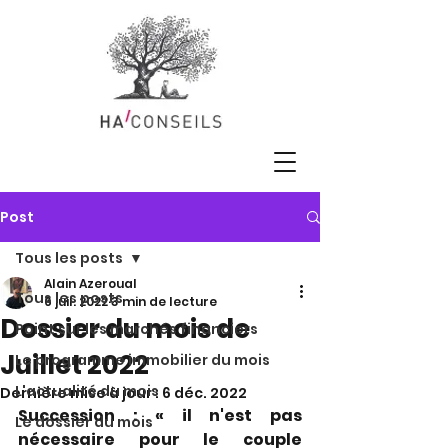
Post
Tous les posts
Alain Azeroual
Tous les posts
6 juil. 2022
3 min de lecture
Dossier du mois de
Point sur les marchés financiers
Juillet 2022
Le programme immobilier du mois
L'actualité du mois
Dernière mise à jour :
6 déc. 2022
Succession : « il n'est pas 
Le dossier du mois
nécessaire pour le couple 