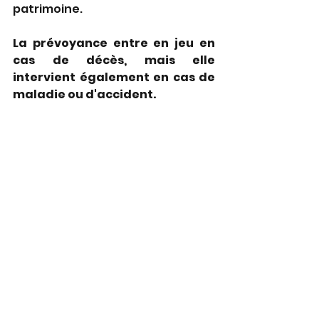
patrimoine.
La prévoyance entre en jeu en 
cas de décès, mais elle 
intervient également en cas de 
maladie ou d'accident. 
En effet, la prévoyance permet 
de bénéficier d'une sécurité 
financière en cas d'incapacité 
totale de travail. 
Elle assure le 
maintien du niveau de revenus 
grâce aux versements 
d'indemnités journalières.
Cette solution est d'ailleurs 
particulièrement recommandée 
pour tous ceux qui exercent un 
emploi salarié avec un niveau de 
revenus élevé et qui sont en 
phase de constitution d'une 