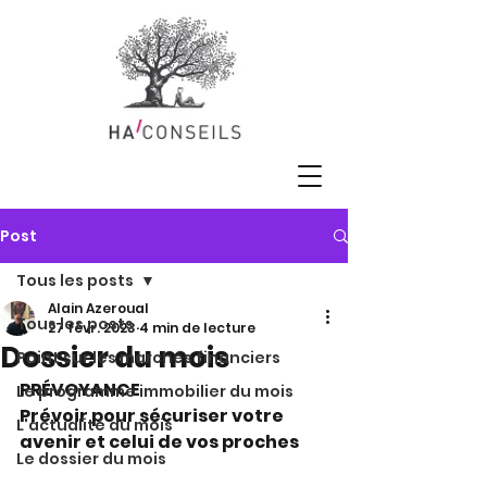
Post
Tous les posts
Alain Azeroual
Tous les posts
27 févr. 2023
4 min de lecture
Dossier du mois
Point sur les marchés financiers
PRÉVOYANCE
Le programme immobilier du mois
Prévoir pour sécuriser votre 
L'actualité du mois
avenir et celui de vos proches
Le dossier du mois