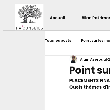
Accueil
Bilan Patrimo
Tous les posts
Point sur les m
Alain Azeroual
2
Le dossier du mois
Point su
PLACEMENTS FINA
Quels thèmes d'i