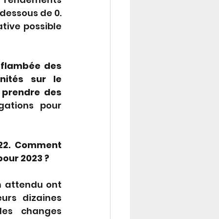
essous de 0. 
tive possible 
 flambée des 
ités sur le 
 prendre des 
gations pour 
022. Comment 
pour 2023 ?
n attendu ont 
urs dizaines 
des changes 