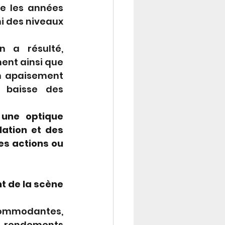
e les années 
i des niveaux 
 a résulté, 
ent ainsi que 
n apaisement 
 baisse des 
 une optique 
ation et des 
es actions ou 
 de la scène 
commodantes, 
 rendements 