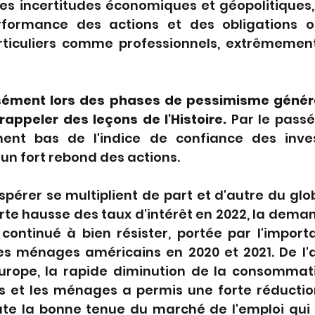
es incertitudes économiques et géopolitiques,
formance des actions et des obligations on
articuliers comme professionnels, extrêmement
sément lors des phases de pessimisme générali
appeler des leçons de l'Histoire.
 Par le passé,
ent bas de l'indice de confiance des invest
un fort rebond des actions.
'espérer se multiplient de part et d'autre du glo
orte hausse des taux d'intérêt en 2022, la deman
ntinué à bien résister, portée par l'import
s ménages américains en 2020 et 2021. De l'a
 Europe, la rapide diminution de la consommati
ls et les ménages a permis une forte réduction
ute la bonne tenue du marché de l'emploi qui a