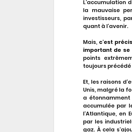
L'accumulation d
la mauvaise per
investisseurs, p
quant à l'avenir.
Mais, 
c'est préci
important de se r
points extrêmem
toujours précédé 
Et, les raisons d
Unis, malgré la f
a étonnamment co
accumulée par le
l'Atlantique, en
par les industrie
gaz. À cela s'ajo