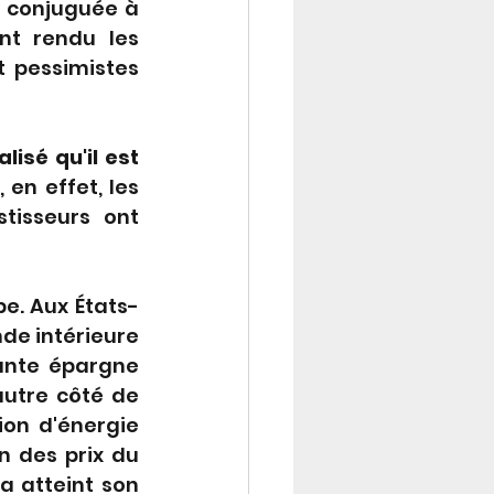
 conjuguée à 
t rendu les 
 pessimistes 
sé qu'il est 
 en effet, les 
isseurs ont 
be. Aux États-
de intérieure 
ante épargne 
utre côté de 
on d'énergie 
 des prix du 
 atteint son 