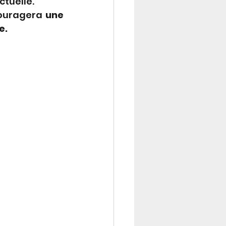
ctuelle.
couragera 
une 
e.