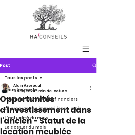
Post
Tous les posts
Alain Azeroual
Tous les posts
11 déc. 2024
1 min de lecture
Opportunités
Point sur les marchés financiers
d'investissement dans
Le programme immobilier du mois
L'actualité du mois
l'ancien - Statut de la
Le dossier du mois
location meublée