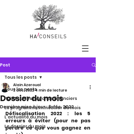
Post
Tous les posts
Alain Azeroual
Tous les posts
2 déc. 2022
4 min de lecture
Dossier du mois
Point sur les marchés financiers
Dernière mise à jour :
6 déc. 2022
Le programme immobilier du mois
Défiscalisation 2022 : les 5 
L'actualité du mois
erreurs à éviter (pour ne pas 
Le dossier du mois
perdre ce que vous gagnez en 