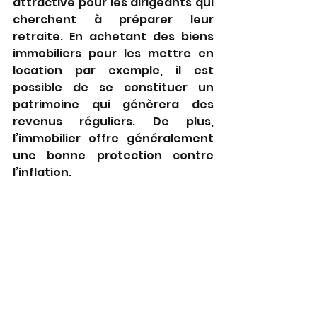
attractive pour les dirigeants qui 
cherchent à préparer leur 
retraite. En achetant des biens 
immobiliers pour les mettre en 
location par exemple, il est 
possible de se constituer un 
patrimoine qui génèrera des 
revenus réguliers. De plus, 
l’immobilier offre généralement 
une bonne protection contre 
l’inflation. 
Mais l’investissement immobilier 
ne plait pas à tout le monde, 
notamment à cause du temps 
qu’il faut y consacrer. Bonne 
nouvelle, pour ceux qui ne 
souhaitent pas gérer 
directement les biens 